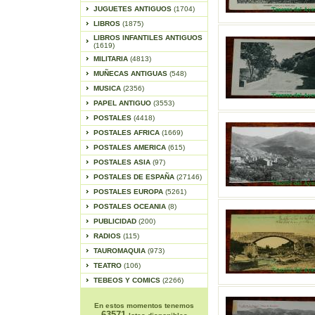
JUGUETES ANTIGUOS
(1704)
LIBROS
(1875)
LIBROS INFANTILES ANTIGUOS
(1619)
MILITARIA
(4813)
MUÑECAS ANTIGUAS
(548)
MUSICA
(2356)
PAPEL ANTIGUO
(3553)
POSTALES
(4418)
POSTALES AFRICA
(1669)
POSTALES AMERICA
(615)
POSTALES ASIA
(97)
POSTALES DE ESPAÑA
(27146)
POSTALES EUROPA
(5261)
POSTALES OCEANIA
(8)
PUBLICIDAD
(200)
RADIOS
(115)
TAUROMAQUIA
(973)
TEATRO
(106)
TEBEOS Y COMICS
(2266)
En estos momentos tenemos
63571