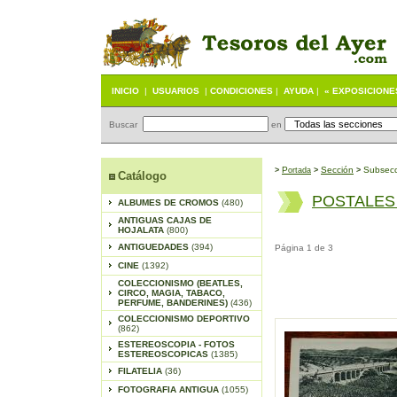
INICIO
|
USUARIOS
|
CONDICIONES
|
AYUDA
|
« EXPOSICIONE
Buscar
en
P
S
ección
Subsecc
>
ortada
>
>
Catálogo
POSTALES
ALBUMES DE CROMOS
(480)
ANTIGUAS CAJAS DE
HOJALATA
(800)
ANTIGUEDADES
(394)
Página 1 de 3
CINE
(1392)
COLECCIONISMO (BEATLES,
CIRCO, MAGIA, TABACO,
PERFUME, BANDERINES)
(436)
COLECCIONISMO DEPORTIVO
(862)
ESTEREOSCOPIA - FOTOS
ESTEREOSCOPICAS
(1385)
FILATELIA
(36)
FOTOGRAFIA ANTIGUA
(1055)