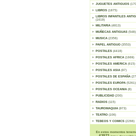
JUGUETES ANTIGUOS
(17
LIBROS
(1875)
LIBROS INFANTILES ANTI
(1619)
MILITARIA
(4813)
MUÑECAS ANTIGUAS
(548)
MUSICA
(2356)
PAPEL ANTIGUO
(3553)
POSTALES
(4418)
POSTALES AFRICA
(1669)
POSTALES AMERICA
(615)
POSTALES ASIA
(97)
POSTALES DE ESPAÑA
(27
POSTALES EUROPA
(5261)
POSTALES OCEANIA
(8)
PUBLICIDAD
(200)
RADIOS
(115)
TAUROMAQUIA
(973)
TEATRO
(106)
TEBEOS Y COMICS
(2266)
En estos momentos tenem
63571