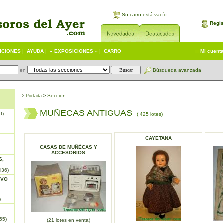
Su carro está vacío
Regís
ICIONES
|
AYUDA
|
« EXPOSICIONES »
|
CARRO
Mi cuent
en
Búsqueda avanzada
Seccion
>
Portada
>
MUÑECAS ANTIGUAS
0)
( 425 lotes)
CAYETANA
CASAS DE MUÑÈCAS Y
ACCESORIOS
S,
436)
IVO
)
55)
(21 lotes en venta)