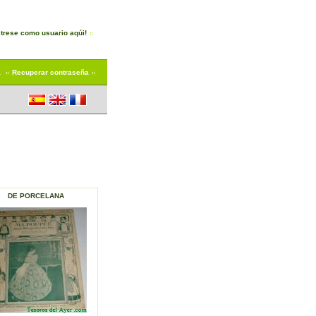
trese como usuario aqúi!
a
Recuperar contraseña
DE PORCELANA