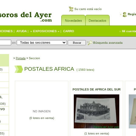
Su carro está vacío
Regís
ICIONES
|
AYUDA
|
« EXPOSICIONES »
|
CARRO
Mi cuent
en
Búsqueda avanzada
Seccion
>
Portada
>
POSTALES AFRICA
0)
( 1583 lotes)
POSTALES DE AFRICA DEL SUR
P
S,
436)
IVO
NO IMAGEN
(0 lotes en venta)
)
55)
(1 lotes en venta)