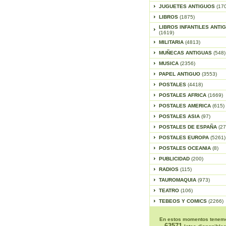
JUGUETES ANTIGUOS
(17
LIBROS
(1875)
LIBROS INFANTILES ANTI
(1619)
MILITARIA
(4813)
MUÑECAS ANTIGUAS
(548)
MUSICA
(2356)
PAPEL ANTIGUO
(3553)
POSTALES
(4418)
POSTALES AFRICA
(1669)
POSTALES AMERICA
(615)
POSTALES ASIA
(97)
POSTALES DE ESPAÑA
(27
POSTALES EUROPA
(5261)
POSTALES OCEANIA
(8)
PUBLICIDAD
(200)
RADIOS
(115)
TAUROMAQUIA
(973)
TEATRO
(106)
TEBEOS Y COMICS
(2266)
En estos momentos tenem
63571