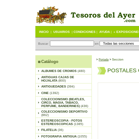
INICIO
|
USUARIOS
|
CONDICIONES
|
AYUDA
|
« EXPOSICIONE
Buscar
en
Seccion
>
Portada
>
Catálogo
POSTALES
ALBUMES DE CROMOS
(480)
ANTIGUAS CAJAS DE
HOJALATA
(800)
ANTIGUEDADES
(394)
CINE
(1392)
COLECCIONISMO (BEATLES,
CIRCO, MAGIA, TABACO,
PERFUME, BANDERINES)
(436)
COLECCIONISMO DEPORTIVO
(862)
ESTEREOSCOPIA - FOTOS
ESTEREOSCOPICAS
(1385)
FILATELIA
(36)
FOTOGRAFIA ANTIGUA
(1055)