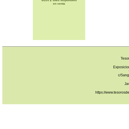
lotes disponibles
en venta
Teso
Exposicio
c/Sang
Ja
https://www.tesorosd