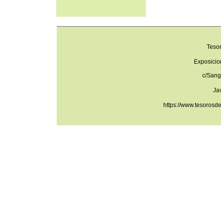
Teso
Exposicio
c/Sang
Ja
https://www.tesorosd