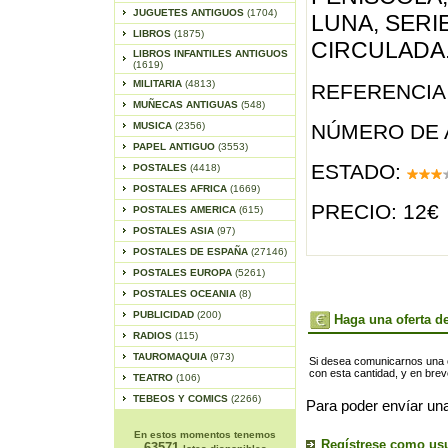
JUGUETES ANTIGUOS
(1704)
LUNA, SERIE
LIBROS
(1875)
CIRCULADA
LIBROS INFANTILES ANTIGUOS
(1619)
MILITARIA
(4813)
REFERENCIA 
MUÑECAS ANTIGUAS
(548)
MUSICA
(2356)
NÚMERO DE 
PAPEL ANTIGUO
(3553)
ESTADO:
POSTALES
(4418)
POSTALES AFRICA
(1669)
PRECIO: 12€
POSTALES AMERICA
(615)
POSTALES ASIA
(97)
POSTALES DE ESPAÑA
(27146)
POSTALES EUROPA
(5261)
POSTALES OCEANIA
(8)
PUBLICIDAD
(200)
Haga una oferta de
RADIOS
(115)
TAUROMAQUIA
(973)
Si desea comunicarnos una of
con esta cantidad, y en bre
TEATRO
(106)
TEBEOS Y COMICS
(2266)
Para poder envíar una
En estos momentos tenemos
Regístrese como us
63571