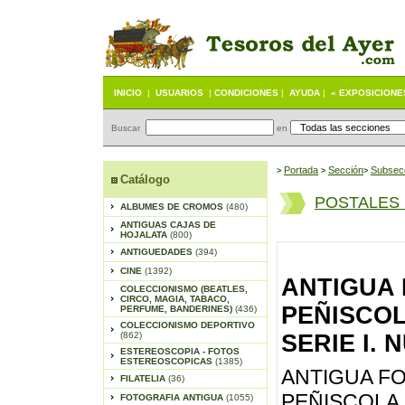
INICIO
|
USUARIOS
|
CONDICIONES
|
AYUDA
|
« EXPOSICIONE
Buscar
en
Portada
S
ección
Subsec
>
>
>
Catálogo
POSTALES
ALBUMES DE CROMOS
(480)
ANTIGUAS CAJAS DE
HOJALATA
(800)
ANTIGUEDADES
(394)
CINE
(1392)
ANTIGUA 
COLECCIONISMO (BEATLES,
CIRCO, MAGIA, TABACO,
PEÑISCOL
PERFUME, BANDERINES)
(436)
COLECCIONISMO DEPORTIVO
(862)
SERIE I. 
ESTEREOSCOPIA - FOTOS
ESTEREOSCOPICAS
(1385)
ANTIGUA F
FILATELIA
(36)
PEÑISCOLA,
FOTOGRAFIA ANTIGUA
(1055)