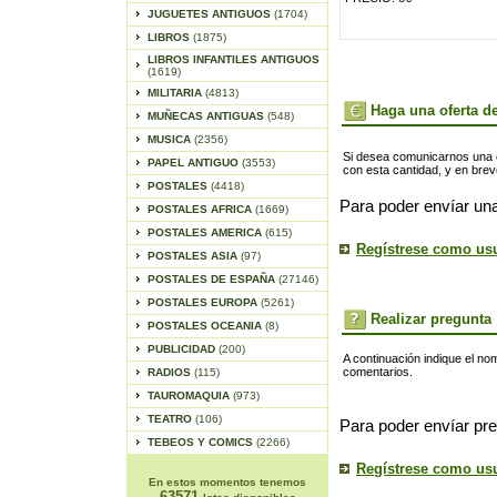
JUGUETES ANTIGUOS
(1704)
LIBROS
(1875)
LIBROS INFANTILES ANTIGUOS
(1619)
MILITARIA
(4813)
Haga una oferta de
MUÑECAS ANTIGUAS
(548)
MUSICA
(2356)
Si desea comunicarnos una of
PAPEL ANTIGUO
(3553)
con esta cantidad, y en bre
POSTALES
(4418)
Para poder envíar una
POSTALES AFRICA
(1669)
POSTALES AMERICA
(615)
Regístrese como us
POSTALES ASIA
(97)
POSTALES DE ESPAÑA
(27146)
POSTALES EUROPA
(5261)
Realizar pregunta
POSTALES OCEANIA
(8)
PUBLICIDAD
(200)
A continuación indique el no
comentarios.
RADIOS
(115)
TAUROMAQUIA
(973)
TEATRO
(106)
Para poder envíar pre
TEBEOS Y COMICS
(2266)
Regístrese como us
En estos momentos tenemos
63571