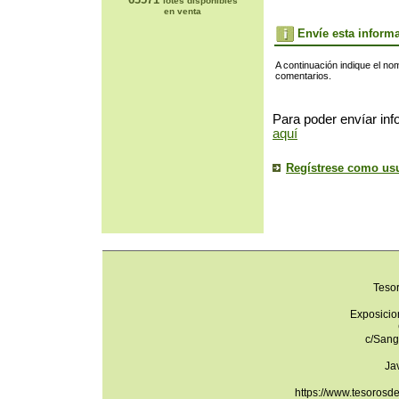
lotes disponibles
en venta
Envíe esta inform
A continuación indique el no
comentarios.
Para poder envíar inf
aquí
Regístrese como us
Teso
Exposicio
c/Sang
Ja
https://www.tesorosd