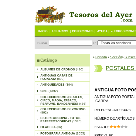
INICIO
|
USUARIOS
|
CONDICIONES
|
AYUDA
|
« EXPOSICIONE
Buscar
en
Portada
S
ección
Subsec
>
>
>
Catálogo
POSTALES
ALBUMES DE CROMOS
(480)
ANTIGUAS CAJAS DE
HOJALATA
(800)
ANTIGUEDADES
(394)
ANTIGUA FOTO POST
CINE
(1392)
ANTIGUA FOTO POSTAL 
COLECCIONISMO (BEATLES,
CIRCO, MAGIA, TABACO,
IGARRA.
PERFUME, BANDERINES)
(436)
COLECCIONISMO DEPORTIVO
REFERENCIA ID: 64473
(862)
ESTEREOSCOPIA - FOTOS
NÚMERO DE ARTÍCULOS:
ESTEREOSCOPICAS
(1385)
ESTADO:
FILATELIA
(36)
FOTOGRAFIA ANTIGUA
(1055)
PRECIO: 6€