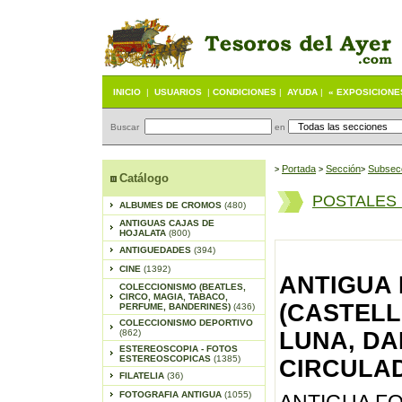
INICIO
|
USUARIOS
|
CONDICIONES
|
AYUDA
|
« EXPOSICIONE
Buscar
en
Portada
S
ección
Subsec
>
>
>
Catálogo
POSTALES
ALBUMES DE CROMOS
(480)
ANTIGUAS CAJAS DE
HOJALATA
(800)
ANTIGUEDADES
(394)
CINE
(1392)
ANTIGUA 
COLECCIONISMO (BEATLES,
CIRCO, MAGIA, TABACO,
(CASTELL
PERFUME, BANDERINES)
(436)
COLECCIONISMO DEPORTIVO
(862)
LUNA, DA
ESTEREOSCOPIA - FOTOS
ESTEREOSCOPICAS
(1385)
CIRCULA
FILATELIA
(36)
FOTOGRAFIA ANTIGUA
(1055)