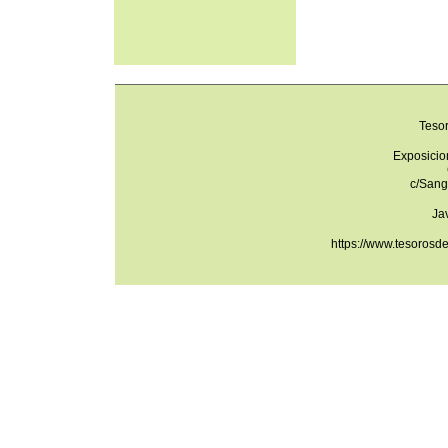
Teso
Exposicio
c/Sang
Ja
https://www.tesorosd