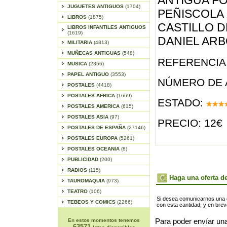
ANTIGUA F
JUGUETES ANTIGUOS
(1704)
PEÑISCOLA
LIBROS
(1875)
CASTILLO D
LIBROS INFANTILES ANTIGUOS
(1619)
DANIEL ARB
MILITARIA
(4813)
MUÑECAS ANTIGUAS
(548)
REFERENCIA 
MUSICA
(2356)
PAPEL ANTIGUO
(3553)
NÚMERO DE 
POSTALES
(4418)
POSTALES AFRICA
(1669)
ESTADO:
POSTALES AMERICA
(615)
POSTALES ASIA
(97)
PRECIO: 12€
POSTALES DE ESPAÑA
(27146)
POSTALES EUROPA
(5261)
POSTALES OCEANIA
(8)
PUBLICIDAD
(200)
RADIOS
(115)
Haga una oferta de
TAUROMAQUIA
(973)
TEATRO
(106)
Si desea comunicarnos una of
TEBEOS Y COMICS
(2266)
con esta cantidad, y en bre
En estos momentos tenemos
Para poder envíar una
63571