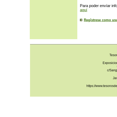
Para poder envíar inf
aquí
Regístrese como us
Teso
Exposicio
c/Sang
Ja
https://www.tesorosd