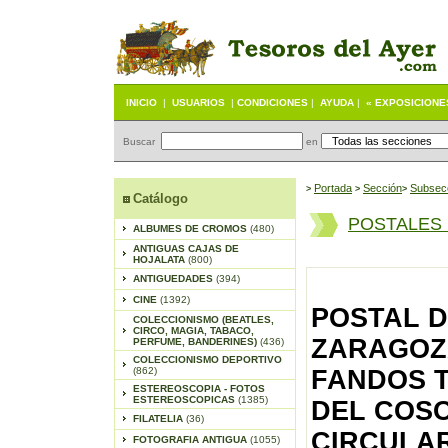
INICIO
|
USUARIOS
|
CONDICIONES
|
AYUDA
|
« EXPOSICIONE
Buscar
en
Portada
S
ección
Subsec
>
>
>
Catálogo
POSTALES
ALBUMES DE CROMOS
(480)
ANTIGUAS CAJAS DE
HOJALATA
(800)
ANTIGUEDADES
(394)
CINE
(1392)
POSTAL D
COLECCIONISMO (BEATLES,
CIRCO, MAGIA, TABACO,
ZARAGOZA,
PERFUME, BANDERINES)
(436)
COLECCIONISMO DEPORTIVO
(862)
FANDOS T
ESTEREOSCOPIA - FOTOS
ESTEREOSCOPICAS
(1385)
DEL COSO
FILATELIA
(36)
CIRCULAR
FOTOGRAFIA ANTIGUA
(1055)