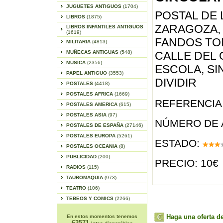
JUGUETES ANTIGUOS
(1704)
POSTAL DE 
LIBROS
(1875)
ZARAGOZA, 1
LIBROS INFANTILES ANTIGUOS
(1619)
FANDOS TO
MILITARIA
(4813)
MUÑECAS ANTIGUAS
(548)
CALLE DEL 
MUSICA
(2356)
ESCOLA, SI
PAPEL ANTIGUO
(3553)
DIVIDIR
POSTALES
(4418)
POSTALES AFRICA
(1669)
REFERENCIA 
POSTALES AMERICA
(615)
POSTALES ASIA
(97)
NÚMERO DE 
POSTALES DE ESPAÑA
(27146)
POSTALES EUROPA
(5261)
ESTADO:
POSTALES OCEANIA
(8)
PUBLICIDAD
(200)
PRECIO: 10€
RADIOS
(115)
TAUROMAQUIA
(973)
TEATRO
(106)
TEBEOS Y COMICS
(2266)
Haga una oferta de
En estos momentos tenemos
63571