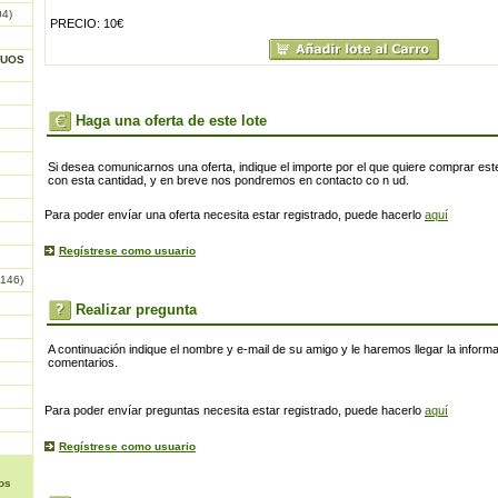
04)
PRECIO: 10€
GUOS
Haga una oferta de este lote
Si desea comunicarnos una oferta, indique el importe por el que quiere comprar este
con esta cantidad, y en breve nos pondremos en contacto co n ud.
Para poder envíar una oferta necesita estar registrado, puede hacerlo
aquí
Regístrese como usuario
146)
Realizar pregunta
A continuación indique el nombre y e-mail de su amigo y le haremos llegar la inform
comentarios.
Para poder envíar preguntas necesita estar registrado, puede hacerlo
aquí
Regístrese como usuario
os