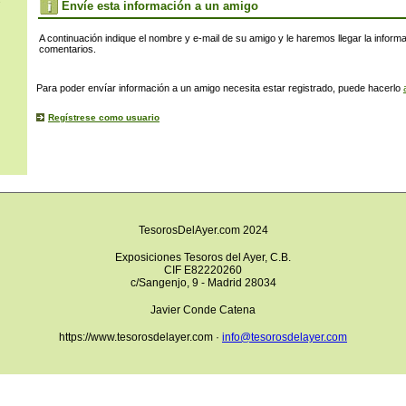
s
Envíe esta información a un amigo
A continuación indique el nombre y e-mail de su amigo y le haremos llegar la inform
comentarios.
Para poder envíar información a un amigo necesita estar registrado, puede hacerlo
Regístrese como usuario
TesorosDelAyer.com 2024
Exposiciones Tesoros del Ayer, C.B.
CIF E82220260
c/Sangenjo, 9 - Madrid 28034
Javier Conde Catena
https://www.tesorosdelayer.com ·
info@tesorosdelayer.com