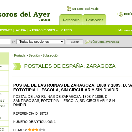
Su carro está vacío
Regís
ICIONES
|
AYUDA
|
« EXPOSICIONES »
|
CARRO
Mi cuent
en
Búsqueda avanzada
Portada
S
ección
Subsección
>
>
>
POSTALES DE ESPAÑA
:
ZARAGOZA
0)
POSTAL DE LAS RUINAS DE ZARAGOZA, 1808 Y 1809, D. 
FOTOTIPIA L. ESCOLA, SIN CIRCULAR Y SIN DIVIDIR
S,
POSTAL DE LAS RUINAS DE ZARAGOZA, 1808 Y 1809, D.
SANTIAGO SAS, FOTOTIPIA L. ESCOLA, SIN CIRCULAR Y SIN
436)
DIVIDIR
IVO
REFERENCIA ID: 98727
)
NÚMERO DE ARTÍCULOS: 1
55)
ESTADO: