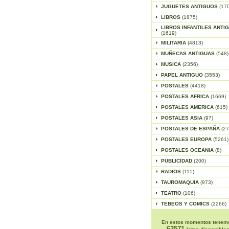
JUGUETES ANTIGUOS
(17
LIBROS
(1875)
LIBROS INFANTILES ANTI
(1619)
MILITARIA
(4813)
MUÑECAS ANTIGUAS
(548)
MUSICA
(2356)
PAPEL ANTIGUO
(3553)
POSTALES
(4418)
POSTALES AFRICA
(1669)
POSTALES AMERICA
(615)
POSTALES ASIA
(97)
POSTALES DE ESPAÑA
(27
POSTALES EUROPA
(5261)
POSTALES OCEANIA
(8)
PUBLICIDAD
(200)
RADIOS
(115)
TAUROMAQUIA
(973)
TEATRO
(106)
TEBEOS Y COMICS
(2266)
En estos momentos tenem
63571