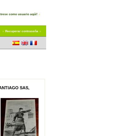
trese como usuario aqúi!
a
Recuperar contraseña
SANTIAGO SAS,