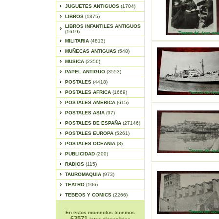
JUGUETES ANTIGUOS
(1704)
LIBROS
(1875)
LIBROS INFANTILES ANTIGUOS
(1619)
MILITARIA
(4813)
MUÑECAS ANTIGUAS
(548)
MUSICA
(2356)
PAPEL ANTIGUO
(3553)
POSTALES
(4418)
POSTALES AFRICA
(1669)
POSTALES AMERICA
(615)
POSTALES ASIA
(97)
POSTALES DE ESPAÑA
(27146)
POSTALES EUROPA
(5261)
POSTALES OCEANIA
(8)
PUBLICIDAD
(200)
RADIOS
(115)
TAUROMAQUIA
(973)
TEATRO
(106)
TEBEOS Y COMICS
(2266)
En estos momentos tenemos
63571