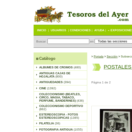
INICIO
|
USUARIOS
|
CONDICIONES
|
AYUDA
|
« EXPOSICIONE
Buscar
en
P
S
ección
Subsecc
>
ortada
>
>
Catálogo
POSTALES
ALBUMES DE CROMOS
(480)
ANTIGUAS CAJAS DE
HOJALATA
(800)
ANTIGUEDADES
(394)
Página 1 de 2
CINE
(1392)
COLECCIONISMO (BEATLES,
CIRCO, MAGIA, TABACO,
PERFUME, BANDERINES)
(436)
COLECCIONISMO DEPORTIVO
(862)
ESTEREOSCOPIA - FOTOS
ESTEREOSCOPICAS
(1385)
FILATELIA
(36)
FOTOGRAFIA ANTIGUA
(1055)