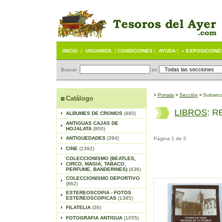
INICIO
|
USUARIOS
|
CONDICIONES
|
AYUDA
|
« EXPOSICIONE
Buscar
en
P
S
ección
Subsecc
>
ortada
>
>
Catálogo
LIBROS
: 
ALBUMES DE CROMOS
(480)
ANTIGUAS CAJAS DE
HOJALATA
(800)
ANTIGUEDADES
(394)
Página 1 de 5
CINE
(1392)
COLECCIONISMO (BEATLES,
CIRCO, MAGIA, TABACO,
PERFUME, BANDERINES)
(436)
COLECCIONISMO DEPORTIVO
(862)
ESTEREOSCOPIA - FOTOS
ESTEREOSCOPICAS
(1385)
FILATELIA
(36)
FOTOGRAFIA ANTIGUA
(1055)