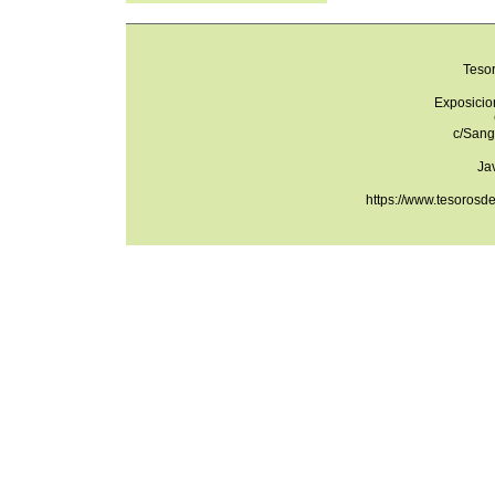
Teso
Exposicio
c/Sang
Ja
https://www.tesorosd