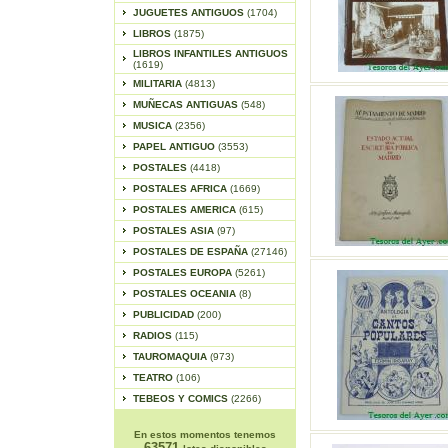
JUGUETES ANTIGUOS
(1704)
LIBROS
(1875)
LIBROS INFANTILES ANTIGUOS
(1619)
MILITARIA
(4813)
MUÑECAS ANTIGUAS
(548)
MUSICA
(2356)
PAPEL ANTIGUO
(3553)
POSTALES
(4418)
POSTALES AFRICA
(1669)
POSTALES AMERICA
(615)
POSTALES ASIA
(97)
POSTALES DE ESPAÑA
(27146)
POSTALES EUROPA
(5261)
POSTALES OCEANIA
(8)
PUBLICIDAD
(200)
RADIOS
(115)
TAUROMAQUIA
(973)
TEATRO
(106)
TEBEOS Y COMICS
(2266)
En estos momentos tenemos
63571