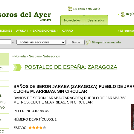
Su carro está vacío
Regís
ICIONES
|
AYUDA
|
« EXPOSICIONES »
|
CARRO
Mi cuent
en
Búsqueda avanzada
Portada
S
ección
Subsección
>
>
>
POSTALES DE ESPAÑA
:
ZARAGOZA
0)
BAÑOS DE SERON JARABA (ZARAGOZA) PUEBLO DE JARA
CLICHE M. ARRIBAS, SIN CIRCULAR
S,
BAÑOS DE SERON JARABA (ZARAGOZA) PUEBLO DE JARABA 768
METROS, CLICHE M. ARRIBAS, SIN CIRCULAR
436)
IVO
REFERENCIA ID: 98945
NÚMERO DE ARTÍCULOS: 1
)
ESTADO:
55)