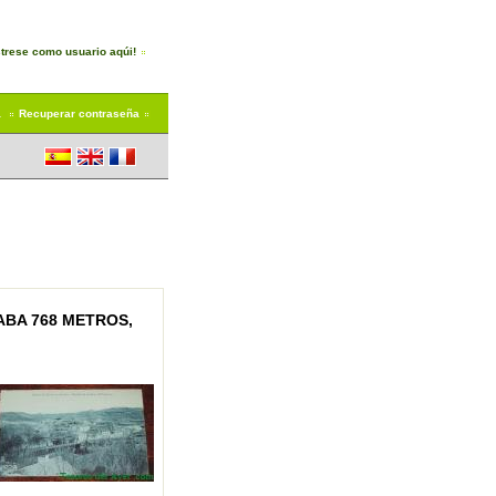
trese como usuario aqúi!
a
Recuperar contraseña
BA 768 METROS,