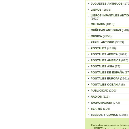
JUGUETES ANTIGUOS
(17
LIBROS
(1875)
LIBROS INFANTILES ANTI
(1619)
MILITARIA
(4813)
MUÑECAS ANTIGUAS
(548)
MUSICA
(2356)
PAPEL ANTIGUO
(3553)
POSTALES
(4418)
POSTALES AFRICA
(1669)
POSTALES AMERICA
(615)
POSTALES ASIA
(97)
POSTALES DE ESPAÑA
(27
POSTALES EUROPA
(5261)
POSTALES OCEANIA
(8)
PUBLICIDAD
(200)
RADIOS
(115)
TAUROMAQUIA
(973)
TEATRO
(106)
TEBEOS Y COMICS
(2266)
En estos momentos tenem
63571