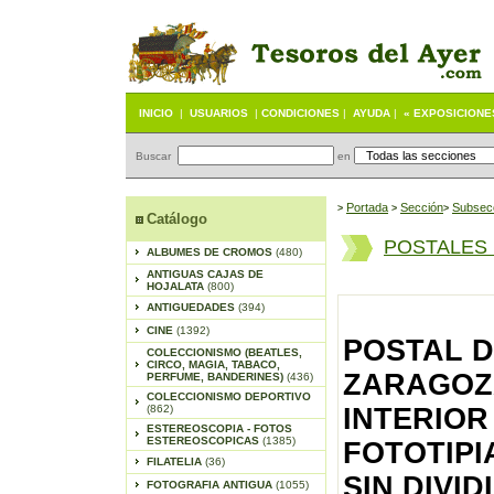
INICIO
|
USUARIOS
|
CONDICIONES
|
AYUDA
|
« EXPOSICIONE
Buscar
en
Portada
S
ección
Subsec
>
>
>
Catálogo
POSTALES
ALBUMES DE CROMOS
(480)
ANTIGUAS CAJAS DE
HOJALATA
(800)
ANTIGUEDADES
(394)
CINE
(1392)
POSTAL D
COLECCIONISMO (BEATLES,
CIRCO, MAGIA, TABACO,
ZARAGOZA
PERFUME, BANDERINES)
(436)
COLECCIONISMO DEPORTIVO
(862)
INTERIOR
ESTEREOSCOPIA - FOTOS
ESTEREOSCOPICAS
(1385)
FOTOTIPI
FILATELIA
(36)
SIN DIVID
FOTOGRAFIA ANTIGUA
(1055)