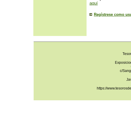
aquí
Regístrese como us
Teso
Exposicio
c/Sang
Ja
https://www.tesorosd