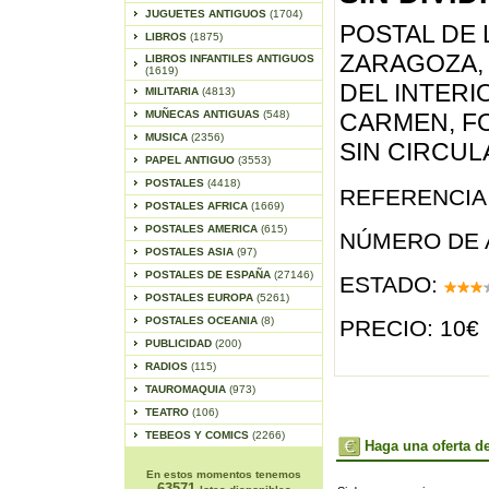
JUGUETES ANTIGUOS
(1704)
POSTAL DE 
LIBROS
(1875)
ZARAGOZA, 
LIBROS INFANTILES ANTIGUOS
(1619)
DEL INTERI
MILITARIA
(4813)
MUÑECAS ANTIGUAS
(548)
CARMEN, FO
MUSICA
(2356)
SIN CIRCULA
PAPEL ANTIGUO
(3553)
POSTALES
(4418)
REFERENCIA 
POSTALES AFRICA
(1669)
POSTALES AMERICA
(615)
NÚMERO DE 
POSTALES ASIA
(97)
POSTALES DE ESPAÑA
(27146)
ESTADO:
POSTALES EUROPA
(5261)
POSTALES OCEANIA
(8)
PRECIO: 10€
PUBLICIDAD
(200)
RADIOS
(115)
TAUROMAQUIA
(973)
TEATRO
(106)
TEBEOS Y COMICS
(2266)
Haga una oferta de
En estos momentos tenemos
63571