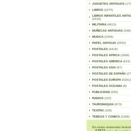
JUGUETES ANTIGUOS
(17
LIBROS
(1875)
LIBROS INFANTILES ANTI
(1619)
MILITARIA
(4813)
MUÑECAS ANTIGUAS
(548)
MUSICA
(2356)
PAPEL ANTIGUO
(3553)
POSTALES
(4418)
POSTALES AFRICA
(1669)
POSTALES AMERICA
(615)
POSTALES ASIA
(97)
POSTALES DE ESPAÑA
(27
POSTALES EUROPA
(5261)
POSTALES OCEANIA
(8)
PUBLICIDAD
(200)
RADIOS
(115)
TAUROMAQUIA
(973)
TEATRO
(106)
TEBEOS Y COMICS
(2266)
En estos momentos tenem
63571