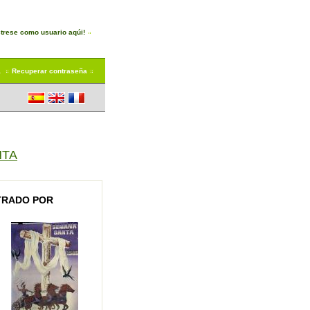
trese como usuario aqúi!
a
Recuperar contraseña
NTA
STRADO POR