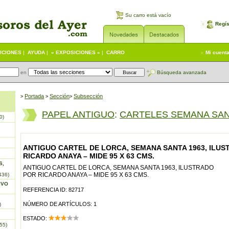
Su carro está vacío
Regís
ICIONES
|
AYUDA
|
« EXPOSICIONES »
|
CARRO
Mi cuent
en
Búsqueda avanzada
Portada
S
ección
Subsección
>
>
>
PAPEL ANTIGUO
:
CARTELES SEMANA SA
0)
ANTIGUO CARTEL DE LORCA, SEMANA SANTA 1963, ILU
RICARDO ANAYA – MIDE 95 X 63 CMS.
S,
ANTIGUO CARTEL DE LORCA, SEMANA SANTA 1963, ILUSTRADO
POR RICARDO ANAYA – MIDE 95 X 63 CMS.
436)
IVO
REFERENCIA ID: 82717
NÚMERO DE ARTÍCULOS: 1
)
ESTADO:
55)