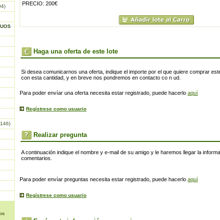
PRECIO: 200€
04)
GUOS
Haga una oferta de este lote
Si desea comunicarnos una oferta, indique el importe por el que quiere comprar este
con esta cantidad, y en breve nos pondremos en contacto co n ud.
Para poder envíar una oferta necesita estar registrado, puede hacerlo
aquí
Regístrese como usuario
146)
Realizar pregunta
A continuación indique el nombre y e-mail de su amigo y le haremos llegar la inform
comentarios.
Para poder envíar preguntas necesita estar registrado, puede hacerlo
aquí
Regístrese como usuario
os