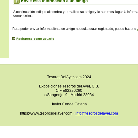
s
Envíe esta información a un amigo
A continuación indique el nombre y e-mail de su amigo y le haremos llegar la inform
comentarios.
Para poder envíar información a un amigo necesita estar registrado, puede hacerlo
Regístrese como usuario
TesorosDelAyer.com 2024
Exposiciones Tesoros del Ayer, C.B.
CIF E82220260
c/Sangenjo, 9 - Madrid 28034
Javier Conde Catena
https://www.tesorosdelayer.com ·
info@tesorosdelayer.com