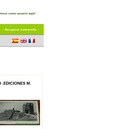
trese como usuario aqúi!
a
Recuperar contraseña
 .EDICIONES M.