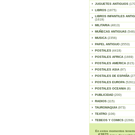
JUGUETES ANTIGUOS
(17
LIBROS
(1875)
LIBROS INFANTILES ANTI
(1619)
MILITARIA
(4813)
MUÑECAS ANTIGUAS
(548)
MUSICA
(2356)
PAPEL ANTIGUO
(3553)
POSTALES
(4418)
POSTALES AFRICA
(1669)
POSTALES AMERICA
(615)
POSTALES ASIA
(97)
POSTALES DE ESPAÑA
(27
POSTALES EUROPA
(5261)
POSTALES OCEANIA
(8)
PUBLICIDAD
(200)
RADIOS
(115)
TAUROMAQUIA
(973)
TEATRO
(106)
TEBEOS Y COMICS
(2266)
En estos momentos tenem
63571