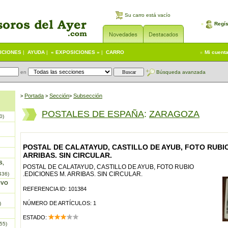
Su carro está vacío
Regís
ICIONES
|
AYUDA
|
« EXPOSICIONES »
|
CARRO
Mi cuent
en
Búsqueda avanzada
Portada
S
ección
Subsección
>
>
>
POSTALES DE ESPAÑA
:
ZARAGOZA
0)
POSTAL DE CALATAYUD, CASTILLO DE AYUB, FOTO RUBIO
ARRIBAS. SIN CIRCULAR.
S,
POSTAL DE CALATAYUD, CASTILLO DE AYUB, FOTO RUBIO
.EDICIONES M. ARRIBAS. SIN CIRCULAR.
436)
IVO
REFERENCIA ID: 101384
NÚMERO DE ARTÍCULOS: 1
)
ESTADO:
55)