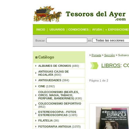
INICIO
|
USUARIOS
|
CONDICIONES
|
AYUDA
|
« EXPOSICIONE
Buscar
en
P
S
ección
Subsecc
>
ortada
>
>
Catálogo
LIBROS
: 
ALBUMES DE CROMOS
(480)
ANTIGUAS CAJAS DE
HOJALATA
(800)
ANTIGUEDADES
(394)
Página 1 de 2
CINE
(1392)
COLECCIONISMO (BEATLES,
CIRCO, MAGIA, TABACO,
PERFUME, BANDERINES)
(436)
COLECCIONISMO DEPORTIVO
(862)
ESTEREOSCOPIA - FOTOS
ESTEREOSCOPICAS
(1385)
FILATELIA
(36)
FOTOGRAFIA ANTIGUA
(1055)