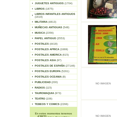
JUGUETES ANTIGUOS
(1704)
LIBROS
(1875)
LIBROS INFANTILES ANTIGUOS
(1619)
MILITARIA
(4813)
MUÑECAS ANTIGUAS
(548)
MUSICA
(2356)
PAPEL ANTIGUO
(3553)
POSTALES
(4418)
POSTALES AFRICA
(1669)
POSTALES AMERICA
(615)
POSTALES ASIA
(97)
POSTALES DE ESPAÑA
(27146)
POSTALES EUROPA
(5261)
POSTALES OCEANIA
(8)
PUBLICIDAD
(200)
NO IMAGEN
RADIOS
(115)
TAUROMAQUIA
(973)
TEATRO
(106)
TEBEOS Y COMICS
(2266)
En estos momentos tenemos
NO IMAGEN
63571