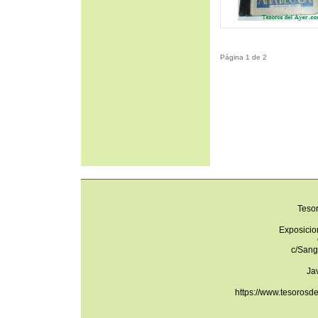
Página 1 de 2
Teso
Exposicio
c/Sang
Ja
https://www.tesorosd