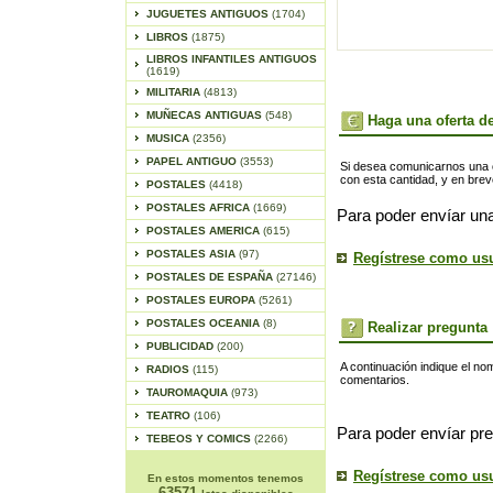
JUGUETES ANTIGUOS
(1704)
LIBROS
(1875)
LIBROS INFANTILES ANTIGUOS
(1619)
MILITARIA
(4813)
MUÑECAS ANTIGUAS
(548)
Haga una oferta de
MUSICA
(2356)
PAPEL ANTIGUO
(3553)
Si desea comunicarnos una of
con esta cantidad, y en bre
POSTALES
(4418)
POSTALES AFRICA
(1669)
Para poder envíar una
POSTALES AMERICA
(615)
POSTALES ASIA
(97)
Regístrese como us
POSTALES DE ESPAÑA
(27146)
POSTALES EUROPA
(5261)
POSTALES OCEANIA
(8)
Realizar pregunta
PUBLICIDAD
(200)
A continuación indique el no
RADIOS
(115)
comentarios.
TAUROMAQUIA
(973)
TEATRO
(106)
Para poder envíar pre
TEBEOS Y COMICS
(2266)
Regístrese como us
En estos momentos tenemos
63571