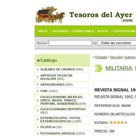
INICIO
|
USUARIOS
|
CONDICIONES
|
AYUDA
|
« EXPOSICIONE
Buscar
en
Portada
S
ección
Subsec
>
>
>
Catálogo
MILITARIA
:
ALBUMES DE CROMOS
(480)
ANTIGUAS CAJAS DE
HOJALATA
(800)
ANTIGUEDADES
(394)
REVISTA SIGNAL 19
CINE
(1392)
REVISTA SIGNAL 1942,
COLECCIONISMO (BEATLES,
CIRCO, MAGIA, TABACO,
PERFUME, BANDERINES)
(436)
REFERENCIA ID: 98406
COLECCIONISMO DEPORTIVO
(862)
NÚMERO DE ARTÍCULOS:
ESTEREOSCOPIA - FOTOS
ESTEREOSCOPICAS
(1385)
ESTADO:
FILATELIA
(36)
PRECIO: 15€
FOTOGRAFIA ANTIGUA
(1055)