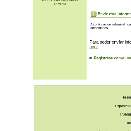
lotes disponibles
en venta
Envíe esta inform
A continuación indique el no
comentarios.
Para poder envíar inf
aquí
Regístrese como us
Teso
Exposicio
c/Sang
Ja