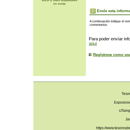
lotes disponibles
en venta
Envíe esta inform
A continuación indique el no
comentarios.
Para poder envíar inf
aquí
Regístrese como us
Teso
Exposicio
c/Sang
Ja
https://www.tesorosd