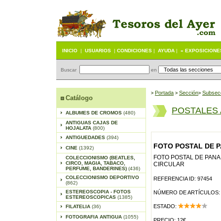
INICIO
|
USUARIOS
|
CONDICIONES
|
AYUDA
|
« EXPOSICIONE
Buscar
en
Portada
S
ección
Subsec
>
>
>
Catálogo
POSTALES
ALBUMES DE CROMOS
(480)
ANTIGUAS CAJAS DE
HOJALATA
(800)
ANTIGUEDADES
(394)
FOTO POSTAL DE P
CINE
(1392)
FOTO POSTAL DE PANAM
COLECCIONISMO (BEATLES,
CIRCO, MAGIA, TABACO,
CIRCULAR
PERFUME, BANDERINES)
(436)
COLECCIONISMO DEPORTIVO
REFERENCIA ID: 97454
(862)
ESTEREOSCOPIA - FOTOS
NÚMERO DE ARTÍCULOS:
ESTEREOSCOPICAS
(1385)
ESTADO:
FILATELIA
(36)
FOTOGRAFIA ANTIGUA
(1055)
PRECIO: 12€