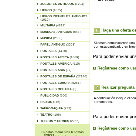
JUGUETES ANTIGUOS
(1704)
LIBROS
(1875)
LIBROS INFANTILES ANTIGUOS
(1619)
MILITARIA
(4813)
Haga una oferta de
MUÑECAS ANTIGUAS
(548)
MUSICA
(2356)
Si desea comunicarnos una of
PAPEL ANTIGUO
(3553)
con esta cantidad, y en bre
POSTALES
(4418)
Para poder envíar una
POSTALES AFRICA
(1669)
POSTALES AMERICA
(615)
Regístrese como us
POSTALES ASIA
(97)
POSTALES DE ESPAÑA
(27146)
POSTALES EUROPA
(5261)
Realizar pregunta
POSTALES OCEANIA
(8)
PUBLICIDAD
(200)
A continuación indique el no
comentarios.
RADIOS
(115)
TAUROMAQUIA
(973)
TEATRO
(106)
Para poder envíar pre
TEBEOS Y COMICS
(2266)
Regístrese como us
En estos momentos tenemos
63571