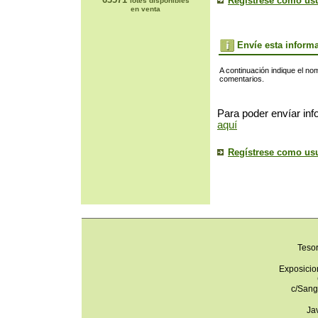
Regístrese como us
lotes disponibles
en venta
Envíe esta inform
A continuación indique el no
comentarios.
Para poder envíar inf
aquí
Regístrese como us
Teso
Exposicio
c/Sang
Ja