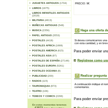
JUGUETES ANTIGUOS
(1704)
PRECIO: 9€
LIBROS
(1875)
LIBROS INFANTILES ANTIGUOS
(1619)
MILITARIA
(4813)
MUÑECAS ANTIGUAS
(548)
Haga una oferta de
MUSICA
(2356)
PAPEL ANTIGUO
(3553)
Si desea comunicarnos una of
POSTALES
(4418)
con esta cantidad, y en bre
POSTALES AFRICA
(1669)
POSTALES AMERICA
(615)
Para poder envíar una
POSTALES ASIA
(97)
Regístrese como us
POSTALES DE ESPAÑA
(27146)
POSTALES EUROPA
(5261)
POSTALES OCEANIA
(8)
Realizar pregunta
PUBLICIDAD
(200)
RADIOS
(115)
A continuación indique el no
TAUROMAQUIA
(973)
comentarios.
TEATRO
(106)
TEBEOS Y COMICS
(2266)
Para poder envíar pre
En estos momentos tenemos
63571