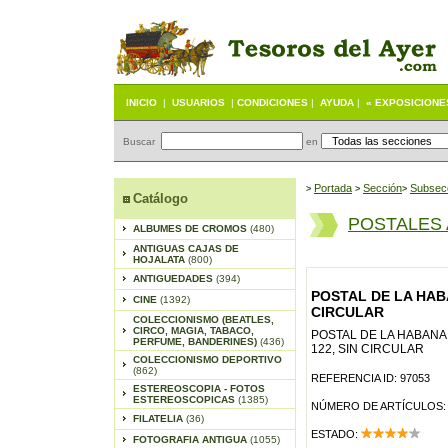
INICIO
|
USUARIOS
|
CONDICIONES
|
AYUDA
|
« EXPOSICIONE
Buscar
en
Portada
S
ección
Subsec
>
>
>
Catálogo
POSTALES
ALBUMES DE CROMOS
(480)
ANTIGUAS CAJAS DE
HOJALATA
(800)
ANTIGUEDADES
(394)
POSTAL DE LA HABA
CINE
(1392)
CIRCULAR
COLECCIONISMO (BEATLES,
CIRCO, MAGIA, TABACO,
POSTAL DE LA HABANA 
PERFUME, BANDERINES)
(436)
122, SIN CIRCULAR
COLECCIONISMO DEPORTIVO
(862)
REFERENCIA ID: 97053
ESTEREOSCOPIA - FOTOS
ESTEREOSCOPICAS
(1385)
NÚMERO DE ARTÍCULOS:
FILATELIA
(36)
ESTADO:
FOTOGRAFIA ANTIGUA
(1055)