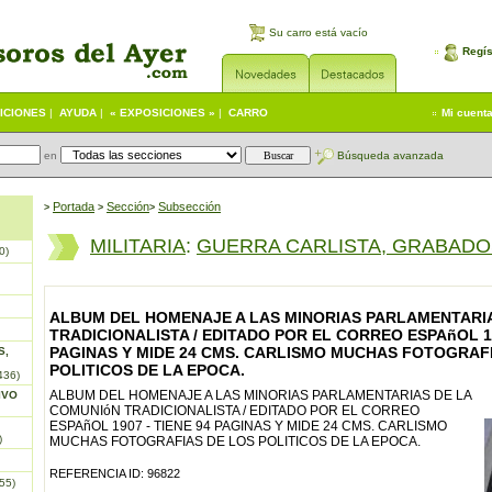
Su carro está vacío
Regís
ICIONES
|
AYUDA
|
« EXPOSICIONES »
|
CARRO
Mi cuent
en
Búsqueda avanzada
Portada
S
ección
Subsección
>
>
>
MILITARIA
:
GUERRA CARLISTA, GRABADO
0)
ALBUM DEL HOMENAJE A LAS MINORIAS PARLAMENTARI
TRADICIONALISTA / EDITADO POR EL CORREO ESPAñOL 19
PAGINAS Y MIDE 24 CMS. CARLISMO MUCHAS FOTOGRAF
S,
POLITICOS DE LA EPOCA.
436)
ALBUM DEL HOMENAJE A LAS MINORIAS PARLAMENTARIAS DE LA
IVO
COMUNIóN TRADICIONALISTA / EDITADO POR EL CORREO
ESPAñOL 1907 - TIENE 94 PAGINAS Y MIDE 24 CMS. CARLISMO
)
MUCHAS FOTOGRAFIAS DE LOS POLITICOS DE LA EPOCA.
REFERENCIA ID: 96822
55)