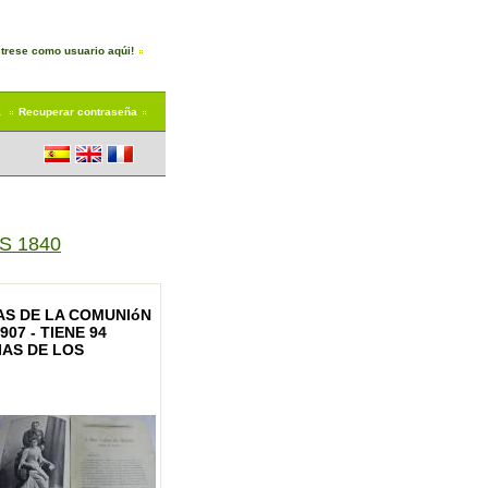
trese como usuario aqúi!
a
Recuperar contraseña
S 1840
AS DE LA COMUNIóN
07 - TIENE 94
IAS DE LOS