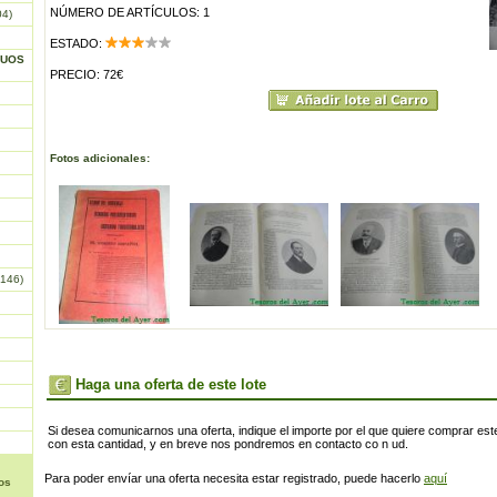
NÚMERO DE ARTÍCULOS: 1
04)
ESTADO:
GUOS
PRECIO: 72€
Fotos adicionales:
146)
Haga una oferta de este lote
Si desea comunicarnos una oferta, indique el importe por el que quiere comprar este
con esta cantidad, y en breve nos pondremos en contacto co n ud.
Para poder envíar una oferta necesita estar registrado, puede hacerlo
aquí
os