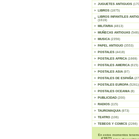
JUGUETES ANTIGUOS
(17
LIBROS
(1875)
LIBROS INFANTILES ANTI
(1619)
MILITARIA
(4813)
MUÑECAS ANTIGUAS
(548)
MUSICA
(2356)
PAPEL ANTIGUO
(3553)
POSTALES
(4418)
POSTALES AFRICA
(1669)
POSTALES AMERICA
(615)
POSTALES ASIA
(97)
POSTALES DE ESPAÑA
(27
POSTALES EUROPA
(5261)
POSTALES OCEANIA
(8)
PUBLICIDAD
(200)
RADIOS
(115)
TAUROMAQUIA
(973)
TEATRO
(106)
TEBEOS Y COMICS
(2266)
En estos momentos tenem
63571