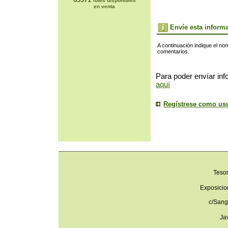
lotes disponibles
en venta
Envíe esta inform
A continuación indique el no
comentarios.
Para poder envíar inf
aquí
Regístrese como us
Teso
Exposicio
c/Sang
Ja