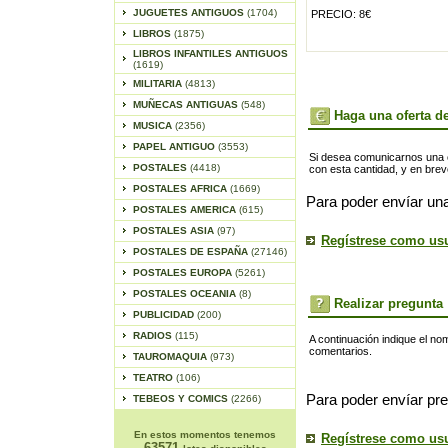
JUGUETES ANTIGUOS
(1704)
PRECIO: 8€
LIBROS
(1875)
LIBROS INFANTILES ANTIGUOS
(1619)
MILITARIA
(4813)
MUÑECAS ANTIGUAS
(548)
Haga una oferta de
MUSICA
(2356)
PAPEL ANTIGUO
(3553)
Si desea comunicarnos una of
POSTALES
(4418)
con esta cantidad, y en bre
POSTALES AFRICA
(1669)
Para poder envíar una
POSTALES AMERICA
(615)
POSTALES ASIA
(97)
Regístrese como us
POSTALES DE ESPAÑA
(27146)
POSTALES EUROPA
(5261)
POSTALES OCEANIA
(8)
Realizar pregunta
PUBLICIDAD
(200)
RADIOS
(115)
A continuación indique el no
comentarios.
TAUROMAQUIA
(973)
TEATRO
(106)
Para poder envíar pre
TEBEOS Y COMICS
(2266)
En estos momentos tenemos
Regístrese como us
63571