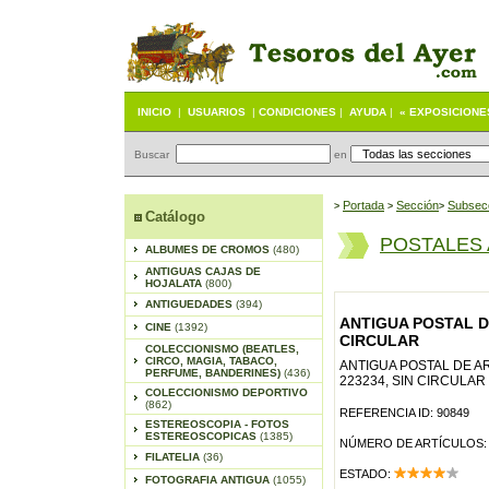
INICIO
|
USUARIOS
|
CONDICIONES
|
AYUDA
|
« EXPOSICIONE
Buscar
en
Portada
S
ección
Subsec
>
>
>
Catálogo
POSTALES
ALBUMES DE CROMOS
(480)
ANTIGUAS CAJAS DE
HOJALATA
(800)
ANTIGUEDADES
(394)
ANTIGUA POSTAL DE
CINE
(1392)
CIRCULAR
COLECCIONISMO (BEATLES,
CIRCO, MAGIA, TABACO,
ANTIGUA POSTAL DE A
PERFUME, BANDERINES)
(436)
223234, SIN CIRCULAR
COLECCIONISMO DEPORTIVO
(862)
REFERENCIA ID: 90849
ESTEREOSCOPIA - FOTOS
ESTEREOSCOPICAS
(1385)
NÚMERO DE ARTÍCULOS:
FILATELIA
(36)
ESTADO:
FOTOGRAFIA ANTIGUA
(1055)