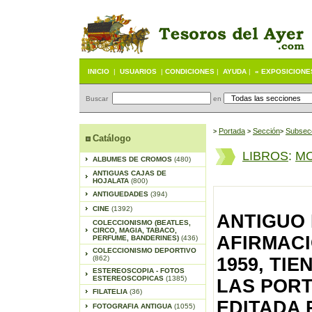
INICIO
|
USUARIOS
|
CONDICIONES
|
AYUDA
|
« EXPOSICIONE
Buscar
en
Portada
S
ección
Subsec
>
>
>
Catálogo
LIBROS
:
MO
ALBUMES DE CROMOS
(480)
ANTIGUAS CAJAS DE
HOJALATA
(800)
ANTIGUEDADES
(394)
CINE
(1392)
ANTIGUO
COLECCIONISMO (BEATLES,
CIRCO, MAGIA, TABACO,
AFIRMACI
PERFUME, BANDERINES)
(436)
COLECCIONISMO DEPORTIVO
(862)
1959, TIE
ESTEREOSCOPIA - FOTOS
ESTEREOSCOPICAS
(1385)
LAS PORT
FILATELIA
(36)
EDITADA 
FOTOGRAFIA ANTIGUA
(1055)