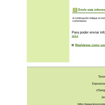
Envíe esta inform
A continuación indique el no
comentarios.
Para poder envíar inf
aquí
Regístrese como us
Teso
Exposicio
c/Sang
Ja
https://www.tesorosd