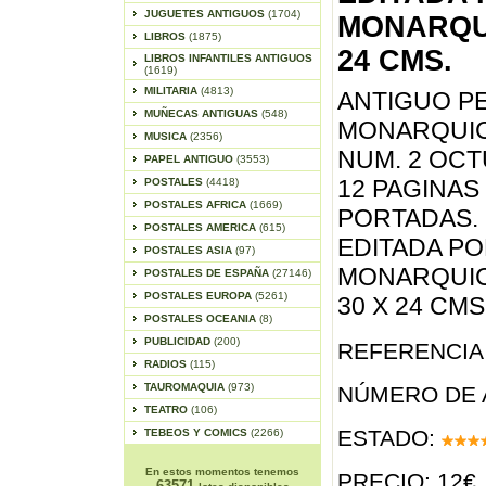
JUGUETES ANTIGUOS
(1704)
MONARQUI
LIBROS
(1875)
24 CMS.
LIBROS INFANTILES ANTIGUOS
(1619)
MILITARIA
(4813)
ANTIGUO P
MUÑECAS ANTIGUAS
(548)
MONARQUIC
MUSICA
(2356)
NUM. 2 OCT
PAPEL ANTIGUO
(3553)
12 PAGINAS
POSTALES
(4418)
POSTALES AFRICA
(1669)
PORTADAS. D
POSTALES AMERICA
(615)
EDITADA PO
POSTALES ASIA
(97)
MONARQUICA
POSTALES DE ESPAÑA
(27146)
POSTALES EUROPA
(5261)
30 X 24 CMS
POSTALES OCEANIA
(8)
PUBLICIDAD
(200)
REFERENCIA 
RADIOS
(115)
TAUROMAQUIA
(973)
NÚMERO DE 
TEATRO
(106)
ESTADO:
TEBEOS Y COMICS
(2266)
En estos momentos tenemos
PRECIO: 12€
63571