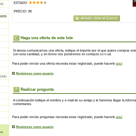
ESTADO:
04)
PRECIO: 8€
GUOS
Haga una oferta de este lote
Si desea comunicarnos una oferta, indique el importe por el que quiere comprar este
con esta cantidad, y en breve nos pondremos en contacto co n ud.
Para poder envíar una oferta necesita estar registrado, puede hacerlo
aquí
Regístrese como usuario
146)
Realizar pregunta
A continuación indique el nombre y e-mail de su amigo y le haremos llegar la inform
comentarios.
Para poder envíar preguntas necesita estar registrado, puede hacerlo
aquí
Regístrese como usuario
os