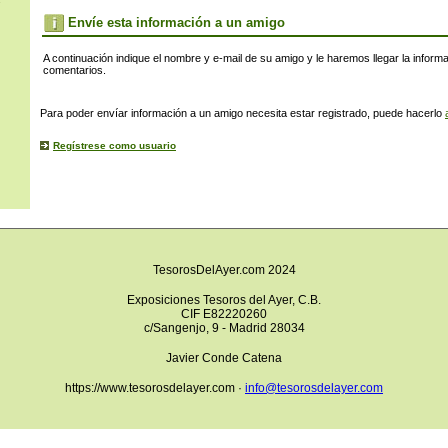
s
Envíe esta información a un amigo
A continuación indique el nombre y e-mail de su amigo y le haremos llegar la inform
comentarios.
Para poder envíar información a un amigo necesita estar registrado, puede hacerlo
Regístrese como usuario
TesorosDelAyer.com 2024
Exposiciones Tesoros del Ayer, C.B.
CIF E82220260
c/Sangenjo, 9 - Madrid 28034
Javier Conde Catena
https://www.tesorosdelayer.com ·
info@tesorosdelayer.com