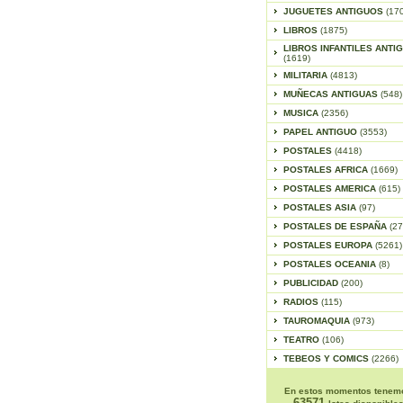
JUGUETES ANTIGUOS
(17
LIBROS
(1875)
LIBROS INFANTILES ANTI
(1619)
MILITARIA
(4813)
MUÑECAS ANTIGUAS
(548)
MUSICA
(2356)
PAPEL ANTIGUO
(3553)
POSTALES
(4418)
POSTALES AFRICA
(1669)
POSTALES AMERICA
(615)
POSTALES ASIA
(97)
POSTALES DE ESPAÑA
(27
POSTALES EUROPA
(5261)
POSTALES OCEANIA
(8)
PUBLICIDAD
(200)
RADIOS
(115)
TAUROMAQUIA
(973)
TEATRO
(106)
TEBEOS Y COMICS
(2266)
En estos momentos tenem
63571