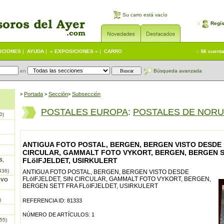
Su carro está vacío
Regís
ICIONES
|
AYUDA
|
« EXPOSICIONES »
|
CARRO
Mi cuent
en
Búsqueda avanzada
Portada
S
ección
Subsección
>
>
>
POSTALES EUROPA
:
POSTALES DE NOR
0)
ANTIGUA FOTO POSTAL, BERGEN, BERGEN VISTO DESDE F
CIRCULAR, GAMMALT FOTO VYKORT, BERGEN, BERGEN S
FLöIFJELDET, USIRKULERT
S,
436)
ANTIGUA FOTO POSTAL, BERGEN, BERGEN VISTO DESDE
FLöIFJELDET, SIN CIRCULAR, GAMMALT FOTO VYKORT, BERGEN,
IVO
BERGEN SETT FRA FLöIFJELDET, USIRKULERT
)
REFERENCIA ID: 81333
NÚMERO DE ARTÍCULOS: 1
55)