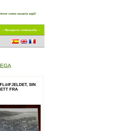
trese como usuario aqúi!
a
Recuperar contraseña
UEGA
LöIFJELDET, SIN
ETT FRA