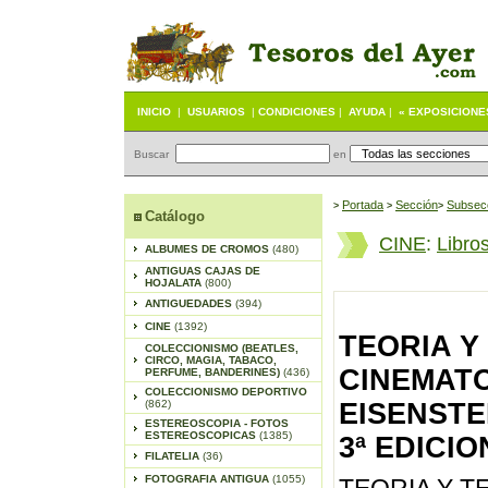
INICIO
|
USUARIOS
|
CONDICIONES
|
AYUDA
|
« EXPOSICIONE
Buscar
en
Portada
S
ección
Subsec
>
>
>
Catálogo
CINE
:
Libro
ALBUMES DE CROMOS
(480)
ANTIGUAS CAJAS DE
HOJALATA
(800)
ANTIGUEDADES
(394)
CINE
(1392)
TEORIA Y
COLECCIONISMO (BEATLES,
CIRCO, MAGIA, TABACO,
CINEMATO
PERFUME, BANDERINES)
(436)
COLECCIONISMO DEPORTIVO
(862)
EISENSTEI
ESTEREOSCOPIA - FOTOS
ESTEREOSCOPICAS
(1385)
3ª EDICIO
FILATELIA
(36)
FOTOGRAFIA ANTIGUA
(1055)