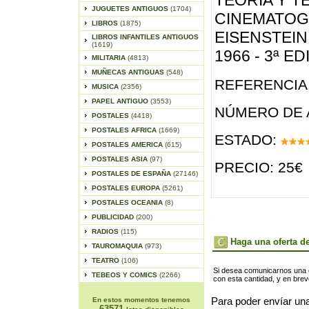
TEORIA Y T
JUGUETES ANTIGUOS
(1704)
CINEMATOGR
LIBROS
(1875)
EISENSTEIN 
LIBROS INFANTILES ANTIGUOS
(1619)
1966 - 3ª E
MILITARIA
(4813)
MUÑECAS ANTIGUAS
(548)
REFERENCIA 
MUSICA
(2356)
PAPEL ANTIGUO
(3553)
NÚMERO DE 
POSTALES
(4418)
POSTALES AFRICA
(1669)
ESTADO:
POSTALES AMERICA
(615)
POSTALES ASIA
(97)
PRECIO: 25€
POSTALES DE ESPAÑA
(27146)
POSTALES EUROPA
(5261)
POSTALES OCEANIA
(8)
PUBLICIDAD
(200)
RADIOS
(115)
Haga una oferta de
TAUROMAQUIA
(973)
TEATRO
(106)
Si desea comunicarnos una of
TEBEOS Y COMICS
(2266)
con esta cantidad, y en bre
En estos momentos tenemos
Para poder envíar una
63571