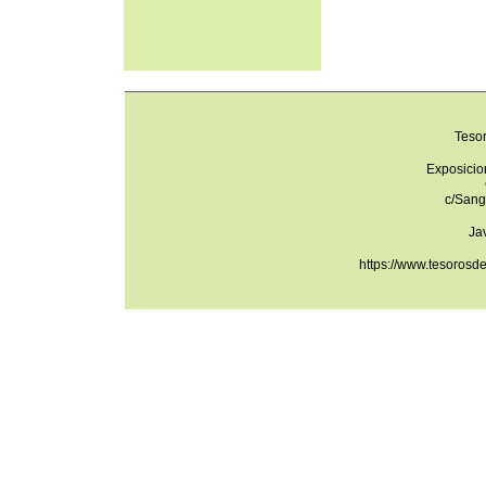
Teso
Exposicio
c/Sang
Ja
https://www.tesorosd