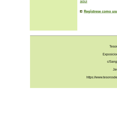
aquí
Regístrese como us
Teso
Exposicio
c/Sang
Ja
https://www.tesorosd