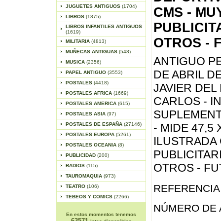
JUGUETES ANTIGUOS
(1704)
CMS - MU
LIBROS
(1875)
PUBLICIT
LIBROS INFANTILES ANTIGUOS
(1619)
OTROS - 
MILITARIA
(4813)
MUÑECAS ANTIGUAS
(548)
ANTIGUO PE
MUSICA
(2356)
DE ABRIL D
PAPEL ANTIGUO
(3553)
POSTALES
(4418)
JAVIER DEL 
POSTALES AFRICA
(1669)
CARLOS - I
POSTALES AMERICA
(615)
SUPLEMENTO
POSTALES ASIA
(97)
POSTALES DE ESPAÑA
(27146)
- MIDE 47,5
POSTALES EUROPA
(5261)
ILUSTRADA
POSTALES OCEANIA
(8)
PUBLICITAR
PUBLICIDAD
(200)
OTROS - FU
RADIOS
(115)
TAUROMAQUIA
(973)
REFERENCIA 
TEATRO
(106)
TEBEOS Y COMICS
(2266)
NÚMERO DE 
En estos momentos tenemos
63571