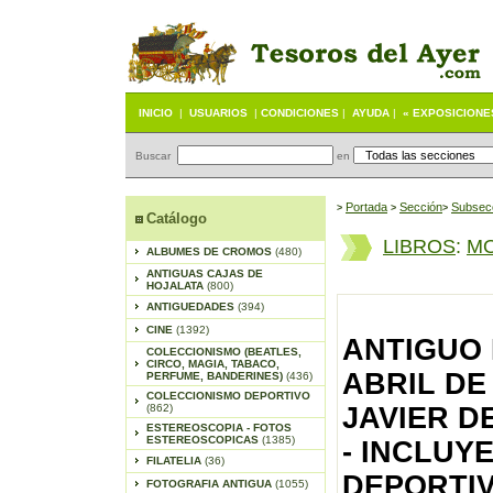
INICIO
|
USUARIOS
|
CONDICIONES
|
AYUDA
|
« EXPOSICIONE
Buscar
en
Portada
S
ección
Subsec
>
>
>
Catálogo
LIBROS
:
MO
ALBUMES DE CROMOS
(480)
ANTIGUAS CAJAS DE
HOJALATA
(800)
ANTIGUEDADES
(394)
CINE
(1392)
ANTIGUO 
COLECCIONISMO (BEATLES,
CIRCO, MAGIA, TABACO,
ABRIL DE
PERFUME, BANDERINES)
(436)
COLECCIONISMO DEPORTIVO
(862)
JAVIER D
ESTEREOSCOPIA - FOTOS
ESTEREOSCOPICAS
(1385)
- INCLUY
FILATELIA
(36)
DEPORTIVO
FOTOGRAFIA ANTIGUA
(1055)