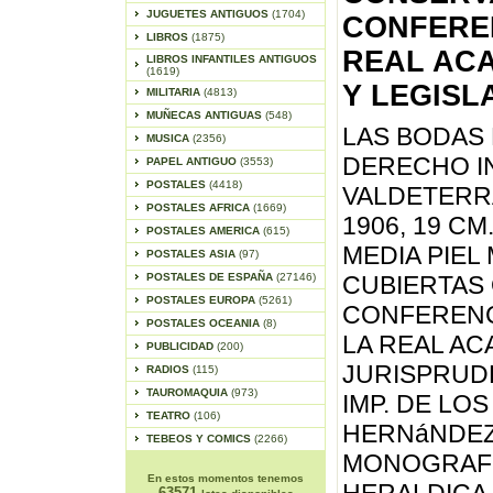
JUGUETES ANTIGUOS
(1704)
CONFERE
LIBROS
(1875)
REAL ACA
LIBROS INFANTILES ANTIGUOS
(1619)
Y LEGISLA
MILITARIA
(4813)
MUÑECAS ANTIGUAS
(548)
LAS BODAS 
MUSICA
(2356)
DERECHO I
PAPEL ANTIGUO
(3553)
POSTALES
(4418)
VALDETERR
POSTALES AFRICA
(1669)
1906, 19 CM
POSTALES AMERICA
(615)
MEDIA PIE
POSTALES ASIA
(97)
POSTALES DE ESPAÑA
(27146)
CUBIERTAS 
POSTALES EUROPA
(5261)
CONFERENC
POSTALES OCEANIA
(8)
LA REAL AC
PUBLICIDAD
(200)
JURISPRUDE
RADIOS
(115)
TAUROMAQUIA
(973)
IMP. DE LOS
TEATRO
(106)
HERNáNDEZ
TEBEOS Y COMICS
(2266)
MONOGRAFI
En estos momentos tenemos
63571