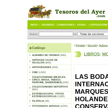
INICIO
|
USUARIOS
|
CONDICIONES
|
AYUDA
|
« EXPOSICIONE
Buscar
en
Portada
S
ección
Subsec
>
>
>
Catálogo
LIBROS
:
MO
ALBUMES DE CROMOS
(480)
ANTIGUAS CAJAS DE
HOJALATA
(800)
ANTIGUEDADES
(394)
CINE
(1392)
LAS BOD
COLECCIONISMO (BEATLES,
CIRCO, MAGIA, TABACO,
INTERNAC
PERFUME, BANDERINES)
(436)
COLECCIONISMO DEPORTIVO
(862)
MARQUES D
ESTEREOSCOPIA - FOTOS
ESTEREOSCOPICAS
(1385)
HOLANDES
FILATELIA
(36)
CONSERVA
FOTOGRAFIA ANTIGUA
(1055)