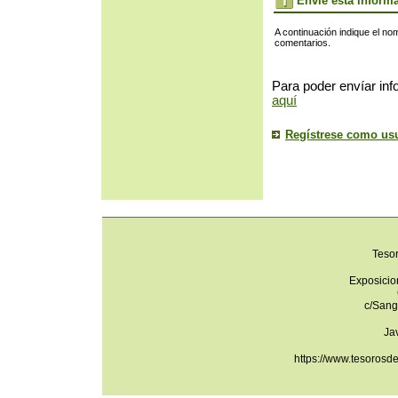
Envíe esta inform
A continuación indique el no
comentarios.
Para poder envíar inf
aquí
Regístrese como us
Teso
Exposicio
c/Sang
Ja
https://www.tesorosd