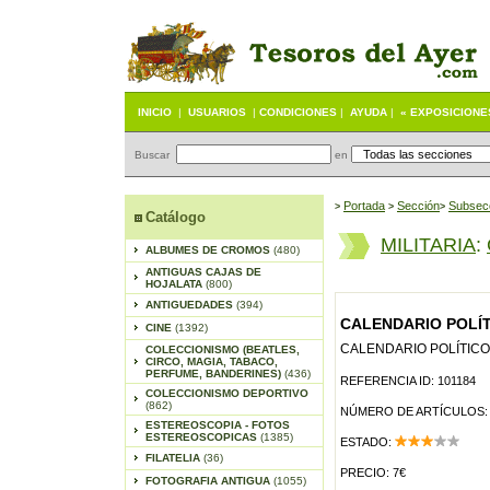
INICIO
|
USUARIOS
|
CONDICIONES
|
AYUDA
|
« EXPOSICIONE
Buscar
en
Portada
S
ección
Subsec
>
>
>
Catálogo
MILITARIA
:
ALBUMES DE CROMOS
(480)
ANTIGUAS CAJAS DE
HOJALATA
(800)
ANTIGUEDADES
(394)
CALENDARIO POLÍTI
CINE
(1392)
CALENDARIO POLÍTICO 
COLECCIONISMO (BEATLES,
CIRCO, MAGIA, TABACO,
PERFUME, BANDERINES)
(436)
REFERENCIA ID: 101184
COLECCIONISMO DEPORTIVO
(862)
NÚMERO DE ARTÍCULOS:
ESTEREOSCOPIA - FOTOS
ESTEREOSCOPICAS
(1385)
ESTADO:
FILATELIA
(36)
PRECIO: 7€
FOTOGRAFIA ANTIGUA
(1055)