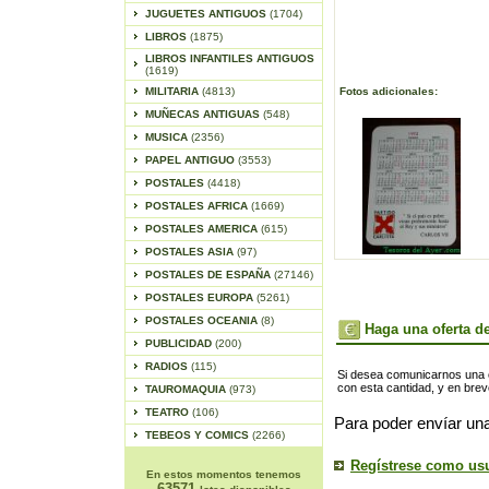
JUGUETES ANTIGUOS
(1704)
LIBROS
(1875)
LIBROS INFANTILES ANTIGUOS
(1619)
MILITARIA
(4813)
Fotos adicionales:
MUÑECAS ANTIGUAS
(548)
MUSICA
(2356)
PAPEL ANTIGUO
(3553)
POSTALES
(4418)
POSTALES AFRICA
(1669)
POSTALES AMERICA
(615)
POSTALES ASIA
(97)
POSTALES DE ESPAÑA
(27146)
POSTALES EUROPA
(5261)
POSTALES OCEANIA
(8)
Haga una oferta de
PUBLICIDAD
(200)
RADIOS
(115)
Si desea comunicarnos una of
con esta cantidad, y en bre
TAUROMAQUIA
(973)
TEATRO
(106)
Para poder envíar una
TEBEOS Y COMICS
(2266)
Regístrese como us
En estos momentos tenemos
63571