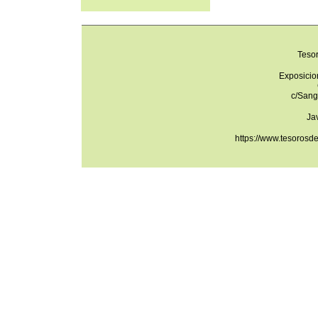
Teso
Exposicio
c/Sang
Ja
https://www.tesorosd