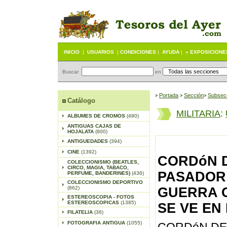
INICIO
|
USUARIOS
|
CONDICIONES
|
AYUDA
|
« EXPOSICIONE
Buscar
en
Portada
S
ección
Subsec
>
>
>
Catálogo
MILITARIA
:
ALBUMES DE CROMOS
(480)
ANTIGUAS CAJAS DE
HOJALATA
(800)
ANTIGUEDADES
(394)
CINE
(1392)
CORDóN D
COLECCIONISMO (BEATLES,
CIRCO, MAGIA, TABACO,
PASADOR
PERFUME, BANDERINES)
(436)
COLECCIONISMO DEPORTIVO
(862)
GUERRA CI
ESTEREOSCOPIA - FOTOS
ESTEREOSCOPICAS
(1385)
SE VE EN
FILATELIA
(36)
FOTOGRAFIA ANTIGUA
(1055)