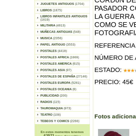
CORDóN DE 
JUGUETES ANTIGUOS
(1704)
PASADOR C
LIBROS
(1875)
LA GUERRA C
LIBROS INFANTILES ANTIGUOS
(1619)
COMO SE VE
MILITARIA
(4813)
FOTOGRAFI
MUÑECAS ANTIGUAS
(548)
MUSICA
(2356)
REFERENCIA 
PAPEL ANTIGUO
(3553)
POSTALES
(4418)
NÚMERO DE 
POSTALES AFRICA
(1669)
POSTALES AMERICA
(615)
ESTADO:
POSTALES ASIA
(97)
POSTALES DE ESPAÑA
(27146)
PRECIO: 45€
POSTALES EUROPA
(5261)
POSTALES OCEANIA
(8)
PUBLICIDAD
(200)
RADIOS
(115)
TAUROMAQUIA
(973)
TEATRO
(106)
Fotos adiciona
TEBEOS Y COMICS
(2266)
En estos momentos tenemos
63571